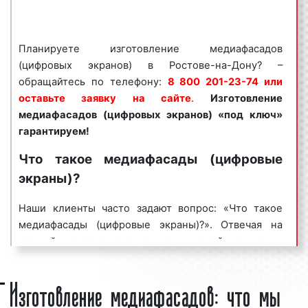
гарантируем!
Медиафасады и видеоэкраны пользуются
большим
Планируете изготовление медиафасадов
спросом
среди представителей бизнеса.
(цифровых экранов) в Ростове-на-Дону? –
Востребованность данного вида рекламной
обращайтесь по телефону:
8 800 201-23-74 или
конструкции объясняется целым рядом факторов:
оставьте заявку на сайте
.
Изготовление
медиафасадов (цифровых экранов) «под ключ»
хорошая заметность;
гарантируем!
массовый охват аудитории;
разнообразие форм и характеристик;
Что такое медиафасады (цифровые
непрерывное воздействие на целевую
экраны)?
аудиторию;
низкие цены и регулярные скидки.
Наши клиенты часто задают вопрос: «Что такое
медиафасады (цифровые экраны)?». Отвечая на
Медиафасады (цифровые экраны) являются
данный вопрос, специалисты нашей компании
эффективным средством для рекламирования
указывают, что
медиафасад
представляет собой
товаров и услуг с целью увеличения потока
Изготовление медиафасадов: что мы
разновидность
светодиодного экрана
, который
клиентов и повышения процента продаж. Многие
устанавливается на наружной части зданий,
клиенты нашего рекламного агентства заказывают
сооружений, торгово-развлекательных центров,