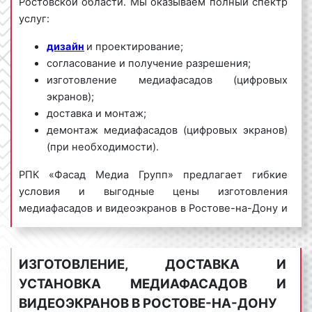
Ростовской области. Мы оказываем полный спектр
услуг:
дизайн
и проектирование;
согласование и получение разрешения;
изготовление медиафасадов (цифровых
экранов);
доставка и монтаж;
демонтаж медиафасадов (цифровых экранов)
(при необходимости).
РПК «Фасад Медиа Групп» предлагает гибкие
условия и выгодные цены изготовления
медиафасадов и видеоэкранов в Ростове-на-Дону и
Ростовской области. Для получения коммерческого
предложения по изготовлению и установке
медиафасадов и видеоэкранов в Ростове-на-Дону
ИЗГОТОВЛЕНИЕ, ДОСТАВКА И
обращайтесь по телефону:
8 800 201-23-74
УСТАНОВКА МЕДИАФАСАДОВ И
или оставьте заявку на сайте
.
Изготовление
ВИДЕОЭКРАНОВ В РОСТОВЕ-НА-ДОНУ
медиафасадов (цифровых экранов) «под ключ»