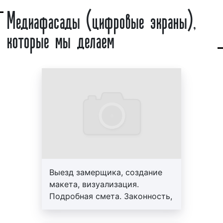
Медиафасады (цифровые экраны),
уровень сервиса и разумные цены. Обращайтесь к
большое количество светодиодов, которые
нам. У нас выгодно!
которые мы делаем
крепятся на специальной сетке. Сетка монтируется
на здании, обеспечивая устойчивость медиафасада
и целостное восприятие изображения. В отличии от
медиафасада светодиодный экран
устанавливается, как правило, внутри помещения,
однако функции выполняет те же, что и
медиафасад.
Примеры медиафасадов (цифровых экранов)
приведены ниже:
Медиафасады (цифровые экраны). Пример 1
Выезд замерщика, создание
макета, визуализация.
Подробная смета. Законность,
Медиафасады (цифровые экраны). Пример 2
профессионализм, гарантия до
3-х лет. Персональный