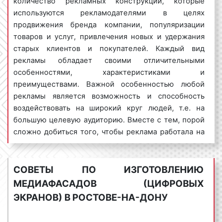
количество рекламных конструкций, которые
Планируя изготовление медиафасадов (цифровых
используются рекламодателями в целях
экранов), заказчик, зачастую, во главу угла ставит
продвижения бренда компании, популяризации
именно финансовый аспект. Поэтому стоимость
товаров и услуг, привлечения новых и удержания
изготовления рекламы в Ростове-на-Дону является
старых клиентов и покупателей. Каждый вид
важным вопросом. Для получения коммерческого
рекламы обладает своими отличительными
предложения об условиях и ценах изготовления
особенностями, характеристиками и
медиафасадов (цифровых экранов) в Ростове-на-
преимуществами. Важной особенностью любой
Дону необходимо предоставить следующую
рекламы является возможность и способность
информацию:
воздействовать на широкий круг людей, т.е. на
большую целевую аудиторию. Вместе с тем, порой
вид рекламной конструкции;
сложно добиться того, чтобы реклама работала на
качество материалов медиафасадов
большую группу людей. Зачастую рекламное
(цифровых экранов);
объявление воздействует только на
место доставки и установки рекламной
потенциальных заказчиков и клиентов, не
конструкции;
СОВЕТЫ ПО ИЗГОТОВЛЕНИЮ
затрагиваю тех людей, которым данное рекламное
срочность выполнения заказа;
МЕДИАФАСАДОВ (ЦИФРОВЫХ
предложение также может быть интересно. А это
наименование организации, бренда
ЭКРАНОВ) В РОСТОВЕ-НА-ДОНУ
проблема, поскольку рекламодатель некоторую
компании.
часть своих денег тратит впустую, что приводит к