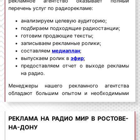
рекламное агентство оказывает полный
перечень услуг по радиорекламе:
анализируем целевую аудиторию;
подбираем подходящие радиостанции;
готовим продающие тексты;
записываем рекламные ролики;
составляем
медиаплан
;
выпускаем ролик в
эфир
;
предоставляем отчет о выходе рекламы
на радио.
Менеджеры нашего рекламного агентства
обладают большим опытом и необходимыми
знаниями для проведения качественных и
эффективных рекламных кампаний на Радио
Мир. Для получения коммерческого
РЕКЛАМА НА РАДИО МИР В РОСТОВЕ-
предложения по размещению рекламы на
НА-ДОНУ
Радио Мир в Ростове-на-Дону и Ростовской
области необходимо обращаться по