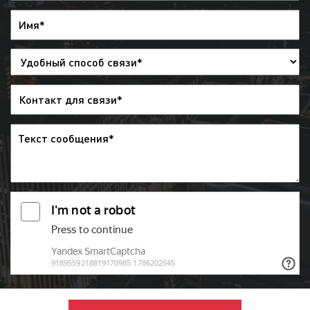
ненавязчивость
– реклама на радио является
ненавязчивой, неназойливой, воспринимается
легко и не вызывает у слушателя неприязни.
Данный фактор благоприятно сказывается на
эффективности рекламы на радио.
усиливает эффект других видов рекламы
–
рекламу на радио можно использовать как
самостоятельное средство для продвижения
товаров и услуг, так и вспомогательный
ресурс. Реклама на радио способна усилить
эффект на целевую аудитории, быть
дополнение к уже размещенной рекламе.
Бизнес в Ростове-на-Дону давно по достоинству
оценил эффективность рекламы на Радио Мир.
Десятки тысяч рекламодателей в Ростове-на-Дону
ежедневно размещают рекламу на Радио Мир.
Реклама на данной радиостанции представляет
собой один из самых быстрых и эффективных