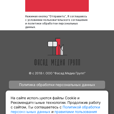
способов рассказать о своем бизнесе, своей
компании, товарах и услугах. За размещением
Нажимая кнопку "Отправить", Я соглашаюсь
рекламы на Радио Мир обращайтесь в рекламное
с
условиями пользовательского соглашения
агентство Фасад Медиа Групп. Мы размещаем
и
политики обработки персональных
данных
.
рекламу на радио.
Плюсы рекламы на Радио Мир в
Ростове-на-Дону
Многие клиенты нашего рекламного агентства
© с 2018 г. ООО "Фасад Медиа Групп"
задают вопрос: «Что мне даст размещение
рекламы на Радио Мир в Ростове-на-Дону?».
Политика обработки персональных данных
Отвечая на данный вопрос, мы готовы отметить
следующее:
Наши работы
Контакты
На сайте используются файлы Cookie и
во-первых, известность, узнаваемость,
Рекомендательные технологии. Продолжив работу
с сайтом, Вы соглашаетесь с
Политикой обработки
популярность бренда, товара или услуги;
персональных данных
и
правилами пользования