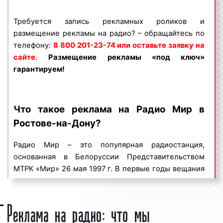
телефону:
8 800 201-23-74 или оставить
заявку на сайте
.
Размещение рекламы на
Требуется запись рекламных роликов и
радио «под ключ» гарантируем!
размещение рекламы на радио? – обращайтесь по
телефону:
8 800 201-23-74 или оставьте заявку на
Рекламное агентство Фасад Медиа Групп
сайте
.
Размещение рекламы «под ключ»
выполнило большое количество заказов по
гарантируем!
размещению рекламы на радио в Ростове-на-
Дону. Многие наши клиенты используют
радиостанции в Ростове-на-Дону и
Что такое реклама на Радио Мир в
Ростовской области в качестве основной
Ростове-на-Дону?
площадки для размещения рекламы.
Востребованность радио объясняется тем, что
Радио Мир – это популярная радиостанция,
аудитория радиостанций насчитывает
основанная в Белоруссии Представительством
миллионы человек. Большая
целевая
МТРК «Мир» 26 мая 1997 г. В первые годы вещания
аудитория
в сочетании с массовым охватом
радиостанция Мир не имела собственной волны и
населения делает рекламу на радио
программы выходили на волнах «Маяка» и «Радио
эффективным способом продвижения товаров
Реклама на радио: что мы
России». Трансляция велась в определённое время
и услуг.
по будням («Мир новостей Содружества») и на