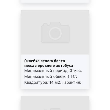
Гарантия: 12 мес. Работы под
автобусах является одним из самых
ключ: печать+монтаж+аренда.
востребованных и эффективных видов транзитной
Регулярный контроль.
рекламы как в Ростове-на-Дону, так и во всей
Внимание! На маршрутах
России. Доля транзитной рекламы в Ростове-на-
возможна ротация.
Дону достигла 22% среди всех видов рекламы.
Бизнесмены в среднем на рекламу на/в
междугородних автобусах тратят более 3%
прибыли.
Примеры рекламы на/в междугороднем
транспорте (междугородних автобусах,
Оклейка левого борта
междугороднего автобуса
маршрутках) в Ростове-на-Дону представлены на
Минимальный период: 3 мес.
фото:
Минимальный объем: 1 ТС.
Квадратура: 14 м2. Гарантия:
12 мес. Работы под ключ:
Реклама на подголовниках
в междугороднем
печать+монтаж+аренда.
автобусе на фото выше
Регулярный контроль.
Внимание! На маршрутах