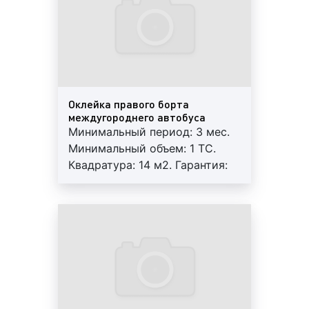
возможна ротация.
Оклейка левого борта автобуса на фото выше
Рекламные стикеры в междугороднем автобусе на
фото выше
Оклейка правого борта
междугороднего автобуса
Минимальный период: 3 мес.
Оклейка правого борта автобуса на фото выше
Минимальный объем: 1 ТС.
Квадратура: 14 м2. Гарантия:
12 мес. Работы под ключ:
печать+монтаж+аренда.
Реклама на мониторах в междугороднем
Регулярный контроль.
автобусе на фото выше
Внимание! На маршрутах
возможна ротация.
Оклейка заднего стекла автобуса на фото выше