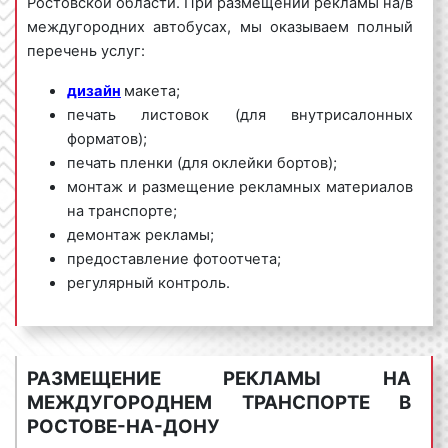
Ростовской области. При размещении рекламы на/в
междугородних автобусах, мы
оказываем полный
перечень услуг:
дизайн
макета;
печать листовок (для внутрисалонных
форматов);
печать пленки (для оклейки бортов);
монтаж и размещение рекламных материалов
на транспорте;
демонтаж рекламы;
предоставление фотоотчета;
регулярный контроль.
Рекламное агентство «Фасад Медиа Групп»
предлагает большой выбор маршрутов, гибкие
условия размещения рекламы на/в междугородних
РАЗМЕЩЕНИЕ РЕКЛАМЫ НА
автобусах в Ростове-на-Дону и Ростовской
МЕЖДУГОРОДНЕМ ТРАНСПОРТЕ В
области, выгодные цены. Для получения
РОСТОВЕ-НА-ДОНУ
коммерческого предложения по размещению