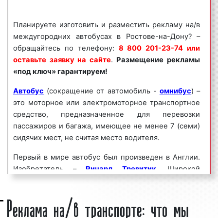
рекламы на/в междугородних автобусах
обращайтесь по телефону:
8 800 201-23-74
Планируете изготовить и разместить рекламу на/в
или оставьте заявку на сайте
.
Размещение
междугородних автобусах в Ростове-на-Дону? –
рекламы на/в междугородних автобусах «под
обращайтесь по телефону:
8 800 201-23-74 или
ключ» гарантируем!
оставьте заявку на сайте
.
Размещение рекламы
«под ключ» гарантируем!
Реклама на/в междугородних автобусах
пользуется
большим спросом
среди
Автобус
(сокращение от автомобиль -
омнибус
) –
представителей бизнеса. Востребованность
это моторное или электромоторное транспортное
данного вида рекламы среди бизнесменов
средство, предназначенное для перевозки
объясняется целым рядом факторов:
пассажиров и багажа, имеющее не менее 7 (семи)
сидячих мест, не считая место водителя.
высокая
частота контактов
;
массовый охват аудитории;
Первый в мире автобус был произведен в Англии.
большое количество маршрутов;
Изобретатель –
Ричард Тревитик
. Широкой
разнообразие рекламных форматов;
публике автобус был представлен 24 декабря 1881
непрерывное воздействие на целевую
Реклама на/в транспорте: что мы
г. Это была машина с паровым двигателем,
аудиторию;
вмешавшая 8 пассажиров. В настоящее время
низкие цены и регулярные скидки.
изготовление автобусов поставлено на поток.