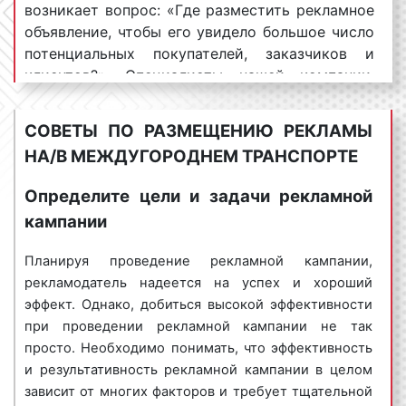
стоимость транзитной рекламы, можно выделить
возникает вопрос: «Где разместить рекламное
следующие:
объявление, чтобы его увидело большое число
потенциальных покупателей, заказчиков и
вид транспортного средства
. Автобусы могут
клиентов?». Специалисты нашей компании,
быть разделены на две большие группы:
отвечая на данный вопрос, сообщают, что
автобусы большой вместимости и автобусы
одной из самых эффективных и популярных
средней или меньшей вместимости. Реклама
СОВЕТЫ ПО РАЗМЕЩЕНИЮ РЕКЛАМЫ
площадок размещения рекламы является
размещается как на междугородних
НА/В МЕЖДУГОРОДНЕМ ТРАНСПОРТЕ
транспорт. Благодаря размещению рекламы на
автобусах большой вместимости, так и на
автобусах можно охватить самую
междугородних автобусах средней и
Определите цели и задачи рекламной
разнообразную целевую аудиторию. Автобусы,
меньшей вместимости. К транспортным
кампании
выступая в качестве площадки размещения
средствам большой вместимости относятся
рекламы, отличается именно массовым
такие марки автобусов, как ЛИАЗ, МАЗ,
Планируя проведение рекламной кампании,
охватом населения, причем позволяющий
Мерседес, МАН, НЕФАЗ и другие. Газель, фиат,
рекламодатель надеется на успех и хороший
сделать это за короткий промежуток времени.
форды, пежо, ситроен и другие относятся к
эффект. Однако, добиться высокой эффективности
автобусам средней вместимости.
при проведении рекламной кампании не так
Что такое охват аудитории в рекламе? Охват
Следовательно, реклама, размещаемая на
просто. Необходимо понимать, что эффективность
аудитории – это количество людей, увидевших
междугородних автобусах большой
и результативность рекламной кампании в целом
рекламное объявление за определенный
вместимости, стоит, как правило, дороже.
зависит от многих факторов и требует тщательной
промежуток времени. Охват аудитории