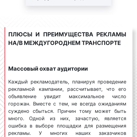
проходят по центру города, реклама, размещенная
маршруты. Работы под ключ:
как внутри салона, так и на бортах транспорта,
печать+монтаж+аренда.
воздействует также на туристов и гостей города,
Регулярный контроль.
многократно увеличивая целевую аудиторию.
Внимание! На маршрутах
ПЛЮСЫ И ПРЕИМУЩЕСТВА РЕКЛАМЫ
возможна ротация.
НА/В МЕЖДУГОРОДНЕМ ТРАНСПОРТЕ
Сколько стоит реклама на/в
междугородних автобусах в Ростове-
на-Дону?
Массовый охват аудитории
Стоимость размещения рекламы на
Каждый рекламодатель, планируя проведение
междугородних автобусах в Ростове-на-Дону
рекламной кампании, рассчитывает, что его
является одним из самых задаваемых вопросов.
объявление увидит максимальное число
Отвечая на данный вопрос, менеджеры нашей
горожан. Вместе с тем, не всегда ожиданиям
компании сообщают нашим клиентам, что цены
суждено сбыться. Причин тому может быть
размещения рекламы на междугородних автобусах
много. Одной из них, зачастую, является
не являются фиксированными. Среди аспектов,
ошибка в выборе площадки для размещения
которые оказывают значительное влияние на
рекламы. У многих наших заказчиков