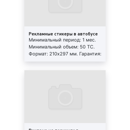
агентство «Фасад Медиа Групп». Наши
специалисты обладают уникальным опытом по
размещению рекламы на транспорте. Мы знаем о
рекламе на транспорте всё! Будем рады помочь.
Рекламные стикеры в автобусе
Минимальный период: 1 мес.
Минимальный объем: 50 ТС.
Целевая аудитория рекламы на/в
Формат: 210х297 мм. Гарантия:
междугородних автобусах в Ростове-
3 мес. Работы под ключ:
на-Дону
печать+монтаж+аренда.
Регулярный контроль.
Целевая аудитория
рекламы на междугородних
Внимание! На маршрутах
автобусах в Ростове-на-Дону – это круг людей,
возможна ротация.
которым потенциально может быть интересен
рекламируемый товар или предлагаемая услуга.
«На кого направлена реклама на междугородних
автобусах?» – такой вопрос мы часто слышим от
своих клиентов. Специалисты нашего рекламного
агентства отвечают, что реклама на транспортных