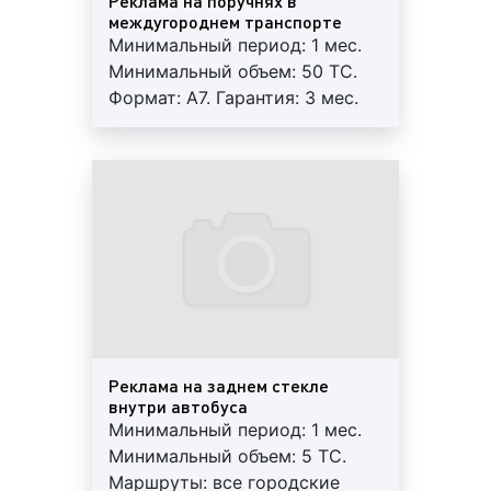
Реклама на поручнях в
средствах ориентирована на широкий круг людей.
междугороднем транспорте
Целевой аудиторией рекламы на междугородних
Минимальный период: 1 мес.
автобусах являются:
Минимальный объем: 50 ТС.
Формат: А7. Гарантия: 3 мес.
пассажиры общественного транспорта (во
Работы под ключ:
время ожидания ТС пассажиры видят
печать+монтаж+аренда.
бортовую рекламу на транспорте;
находясь
Регулярный контроль.
внутри салона, пассажиры читают листовки,
Внимание! На маршрутах
постеры или смотрят рекламные ролики,
возможна ротация.
прокручиваемые на мониторах);
водители частных авто (в случае размещения
рекламы на бортах транспортных средств);
пешеходы, жители многоэтажных домов,
работники офисов, магазинов, универсамов,
салонов красоты, посетители торговых
Реклама на заднем стекле
центров, бизнес-центров и т.д., одним словом
внутри автобуса
горожане.
Минимальный период: 1 мес.
Минимальный объем: 5 ТС.
Благодаря тому, что маршруты автобусов зачастую
Маршруты: все городские