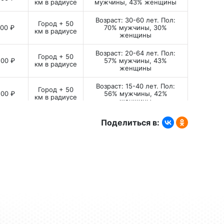
км в радиусе
мужчины, 43% женщины
иях в законодательстве и ПДД и
Возраст: 30-60 лет. Пол:
Город + 50
,00 ₽
70% мужчины, 30%
км в радиусе
женщины
кальное путешествие во времени в
рубежными звёздами. «Страна FM»
Возраст: 20-64 лет. Пол:
Город + 50
,00 ₽
57% мужчины, 43%
екламодателей в Ростове-на-Дону и
км в радиусе
женщины
Десятки успешных собственников
Возраст: 15-40 лет. Пол:
ещают рекламные ролики именно на
Город + 50
,00 ₽
56% мужчины, 42%
км в радиусе
Страна FM».
женщины
Возраст: 20-45 лет. Пол:
Поделиться в:
Город + 50
,00 ₽
51% мужчины, 49%
км в радиусе
женщины
иков на Радио Страна ФМ в
Возраст: 20-64 лет. Пол:
Город + 50
,00 ₽
57% мужчины, 43%
км в радиусе
женщины
ио «Страна FM» в Ростове-на-Дону
Возраст: 30-59 лет. Пол:
:
Город + 50
,00 ₽
56% женщины, 44%
км в радиусе
мужчины
ый читает диктор или несколько
Возраст: 20-45 лет. Пол:
ик может быть записан и озвучен
Город + 50