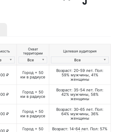
 Страны ФМ в Ростове-на-
» выпускает в эфир русскоязычные
-х до современности. В эфире
Охват
мость
Целевая аудитория
амые лучшие и популярные песни
территории
т легендарные артисты и молодые
е
Все
Все
фективно сочетает многогранную и
Возраст: 20-59 лет. Пол:
Город + 50
оторую слушают миллионы людей в
,00 ₽
59% мужчины, 41%
км в радиусе
женщины
» активно развивает контент
одействия со слушателями. Так,
Возраст: 35-54 лет. Пол:
Город + 50
вучит дюжина стопроцентных хитов,
,00 ₽
42% мужчины, 58%
км в радиусе
женщины
али зрители и слушатели «Страны
популярностью пользуется
Возраст: 30-65 лет. Пол:
Город + 50
,00 ₽
64% мужчины, 36%
ритория машин». В программе
км в радиусе
женщины
ывающие тест-драйвы, новости
Город + 50
Возраст: 14-64 лет. Пол: 57%
егендарных брендов, актуальная
,00 ₽