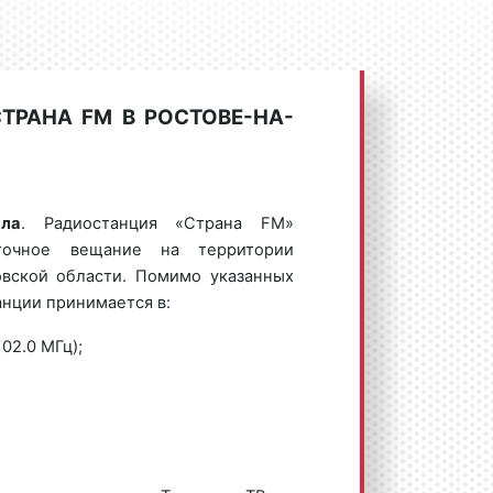
,00 ₽
53% мужчины, 47%
км в радиусе
провождение при спотовых роликах
женщины
льным. Однако наличие музыки
Возраст: 25-65 лет. Пол:
Город + 50
на воспринимаемость рекламной
,00 ₽
67% мужчины, 53%
км в радиусе
женщины
елями.
ТРАНА FM В РОСТОВЕ-НА-
Возраст: 30-65 лет. Пол:
ного ролика на радио «Страна FM»:
Город + 50
,00 ₽
64% мужчины, 36%
км в радиусе
женщины
Возраст: 29-57 лет. Пол:
Город + 50
,00 ₽
59% мужчины, 41%
ала
. Радиостанция «Страна FM»
км в радиусе
женщины
уточное вещание на территории
и
– это радиоспектакли, в рамках
овской области. Помимо указанных
Город + 50
Возраст: 16-35 лет. Пол: 51%
,00 ₽
какая-либо сценка. Как правило,
км в радиусе
мужчины, 49% женщины
анции принимается в:
сят шуточный характер, являются
Возраст: 20-45 лет. Пол:
Город + 50
02.0 МГц);
времени и хорошо запоминаются
,00 ₽
49% мужчины, 51%
км в радиусе
женщины
Город + 50
Возраст: 18-45 лет. Пол: 47%
5,00 ₽
ого ролика на радио «Страна FM»:
км в радиусе
мужчины, 53% женщины
Возраст: 15-33 лет. Пол:
Город + 50
,00 ₽
40% мужчины, 60%
км в радиусе