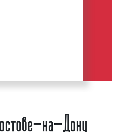
я Страны ФМ
к федеральным, однако территория
ла невелика. Однако территорию
вской области сигнал радиостанции
 полностью. В августе 2016 года
ачал транслироваться кабельным
акете «Единый». Города вещания:
,9 МГц;
Ростове-на-Дону
02,0 МГц.
же вещает в городе Ржев.