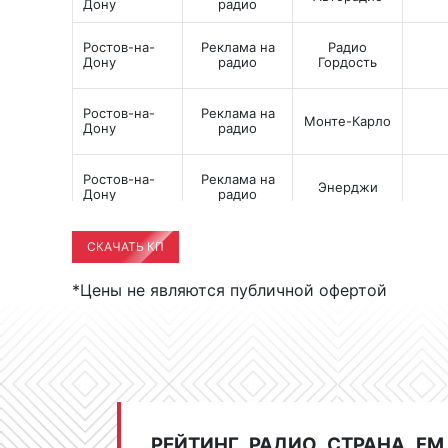
Дону
радио
Ростов-на-
Реклама на
Радио
Дону
радио
Гордость
Ростов-на-
Реклама на
Монте-Карло
Дону
радио
Ростов-на-
Реклама на
Энерджи
Дону
радио
Ростов-на-
Реклама на
CКАЧАТЬ КП
Хит FM
Дону
радио
*Цены не являются публичной офертой
Ростов-на-
Реклама на
RELAX FM
Дону
радио
Ростов-на-
Реклама на
Дача
Дону
радио
РЕЙТИНГ РАДИО СТРАНА FM
Ростов-на-
Реклама на