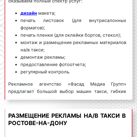
оказываем полный спектр услуг:
дизайн
макета;
печать листовок (для внутрисалонных
форматов);
печать пленки (для оклейки бортов, стекол);
монтаж и размещение рекламных материалов
на/в такси;
демонтаж рекламы;
предоставление фотоотчета;
регулярный контроль.
Рекламное агентство «Фасад Медиа Групп»
предлагает большой выбор машин такси, гибкие
условия размещения рекламы на/в такси в Ростове-
на-Дону и Ростовской области, выгодные цены. Для
получения коммерческого предложения по
РАЗМЕЩЕНИЕ РЕКЛАМЫ НА/В ТАКСИ В
размещению рекламы на/в такси обращайтесь по
РОСТОВЕ-НА-ДОНУ
телефону:
8 800 201-23-74 или оставьте заявку на
сайте
.
Размещение рекламы на/в
такси
«под