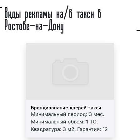
Виды рекламы на/в такси в
рекламой на борту. В настоящее время реклама на/
в такси является одним из самых востребованных и
Ростове-на-Дону
эффективных видов транзитной рекламы как в
Ростове-на-Дону, так и во всей России. Доля
транзитной рекламы в Ростове-на-Дону достигла
20% среди всех видов рекламы. Бизнесмены в
среднем на рекламу на/в такси тратят более 5%
прибыли.
Примеры рекламы на/в такси в Ростове-на-Дону
представлены на фото:
Реклама на подголовниках в такси на фото выше
Брендирование дверей такси
Минимальный период: 3 мес.
Минимальный объем: 1 ТС.
Оклейка левого борта такси на фото выше
Квадратура: 3 м2. Гарантия: 12
мес. Регулярный контроль.