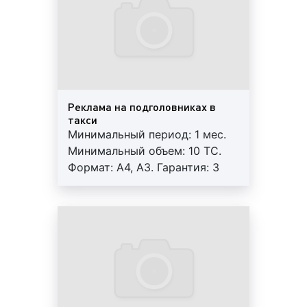
Целевая аудитория
рекламы на такси в
Ростове-на-Дону – это круг людей, которым
потенциально может быть интересен
рекламируемый товар или предлагаемая
услуга. «На кого направлена реклама на
такси?» – такой вопрос мы часто слышим от
своих клиентов. Специалисты нашего
Реклама на подголовниках в
рекламного агентства отвечают, что реклама
такси
на данных транспортных средствах
Минимальный период: 1 мес.
ориентирована на широкий круг людей.
Минимальный объем: 10 ТС.
Целевой аудиторией рекламы на такси
Формат: А4, А3. Гарантия: 3
являются:
мес. Регулярный контроль.
Внимание! На маршрутах
пассажиры;
возможна ротация.
водители частных;
пешеходы, жители многоэтажных домов;
работники офисов, магазинов,
универсамов, салонов красоты;
посетители торговых центров, бизнес-