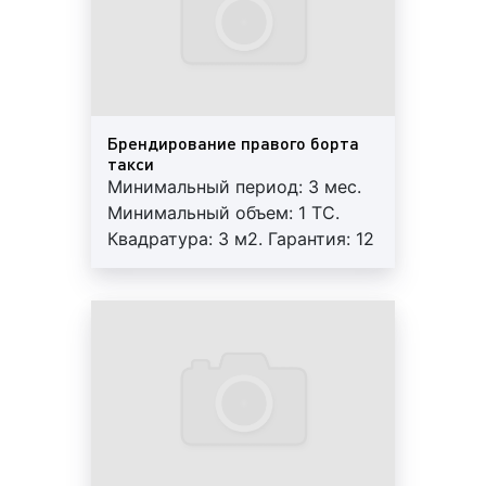
Виды рекламы на/в такси в Ростове-на-
Дону
Ростовские таксопарки насчитывают большое
количество такси. Каждый день такси
Брендирование правого борта
перевозят тысячи пассажиров. Данная отрасль
такси
является одной из самых развитых в городе.
Минимальный период: 3 мес.
Пассажиры такси – это потенциальные
Минимальный объем: 1 ТС.
покупатели товаров и заказчики работ и услуг.
Квадратура: 3 м2. Гарантия: 12
Поэтому, рекламодатели давно и по
мес. Регулярный контроль.
достоинству оценили преимущества
Внимание! Возможна ротация.
размещения рекламы на такси.
Многие клиенты нашей компании задаются
вопросом: какие форматы размещения
рекламы на такси существуют? Специалисты
Фасад Медиа Групп, отвечая на данный вопрос,
сообщают, что рекламу на такси