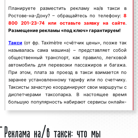
ключ» гарантируем!
Планируете разместить рекламу на/в такси в
Ростове-на-Дону? – обращайтесь по телефону:
8
Реклама на/в такси пользуется
большим
800 201-23-74 или оставьте заявку на сайте
.
спросом
среди представителей бизнеса.
Размещение рекламы «под ключ» гарантируем!
Востребованность рекламы на/в такси среди
бизнесменов объясняется целым рядом факторов:
Такси
(от фр. Taximètre «счётчик цены», позже так
называлась сама машина) – представляет собой
высокая
частота контактов
;
общественный транспорт, как правило, легковой
массовый охват аудитории;
автомобиль для перевозки пассажиров и багажа.
большое количество транспортных средств;
При этом, плата за проезд в такси взимается по
разнообразие рекламных форматов;
заранее установленному тарифу или по счетчику.
непрерывное воздействие на целевую
Таксисты зачастую координируют свои маршруты с
аудиторию;
диспетчерами таксопарка. В настоящее время
низкие цены и регулярные скидки.
большую популярность набирают сервисы онлайн-
Реклама на/в такси в Ростове-на-Дону является
заказа такси через мобильное приложение или
эффективным средством для увеличения потока
веб-сайт.
Реклама на/в такси: что мы
клиентов и повышения процента продаж. Многие
Интересно!
По некоторым данным первое в мире
клиенты нашего рекламного агентства используют
такси появилось в Древнем Риме. К колеснице был