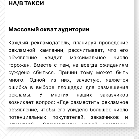
НА/В ТАКСИ
рекламные форматы, размещаемые на
такси, могут быть разделены на две
большие группы. Критерием такого
разделения является место размещения
Массовый охват аудитории
рекламной информации. Так, выделяют
рекламу на бортах такси и
Каждый рекламодатель, планируя проведение
внутрисалонную рекламу. При этом, как
рекламной кампании, рассчитывает, что его
внутрисалонная, так и бортовая реклама
объявление увидит максимальное число
могут быть различных размеров, что
горожан. Вместе с тем, не всегда ожиданиям
влияет на стоимость изготовления,
суждено сбыться. Причин тому может быть
размещения и монтажа рекламных
много. Одной из них, зачастую, является
материалов. Если реклама размещается
ошибка в выборе площадки для размещения
на мониторах, то на стоимость влияет
рекламы. У многих наших заказчиков
продолжительность или длина
возникает вопрос: «Где разместить рекламное
рекламного ролика и частота выхода
объявление, чтобы его увидело большое число
рекламного материала. Когда речь идет о
потенциальных покупателей, заказчиков и
бортовой рекламе, то цена зависит от
клиентов?». Специалисты нашей компании,
квадратуры нанесения рекламного
отвечая на данный вопрос, сообщают, что
изображения;