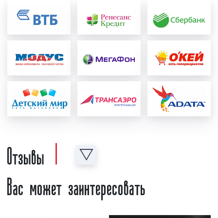
юристами нашей компании, так и юристами
радиостанции. При необходимости в
рекламный материал вносятся
соответствующие корректировки и
исправления с учетом сделанных замечаний;
формирование медиаплана:
после создания и
проверки рекламного ролика формируется
график выхода рекламы в эфире
радиостанции, который называется
"медиаплан". В медиаплане отображается
важная информация, а именно: период
размещения рекламного ролика в эфире
Отзывы
радиостанции, точное время выхода рекламы,
количество выходов рекламы в день, общее
количество выходов рекламы за период, доля
Вас может заинтересовать
прайма, стоимость рекламной кампании на
радио. Также в медиаплане может
содержаться иная информация, важная с
точки зрения размещения рекламы на радио;