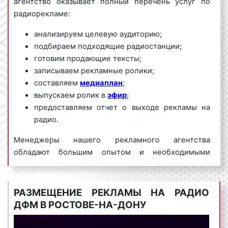
агентство оказывает полный перечень услуг по
радиорекламе:
анализируем целевую аудиторию;
подбираем подходящие радиостанции;
готовим продающие тексты;
записываем рекламные ролики;
составляем
медиаплан
;
выпускаем ролик в
эфир
;
предоставляем отчет о выходе рекламы на
радио.
Менеджеры нашего рекламного агентства
обладают большим опытом и необходимыми
знаниями для проведения качественных и
эффективных рекламных кампаний на Радио ДФМ.
Для получения коммерческого предложения по
РАЗМЕЩЕНИЕ РЕКЛАМЫ НА РАДИО
размещению рекламы на Радио ДФМ в Ростове-на-
ДФМ В РОСТОВЕ-НА-ДОНУ
Дону и Ростовской области необходимо
обращаться по телефону:
8 800 201-23-74 или