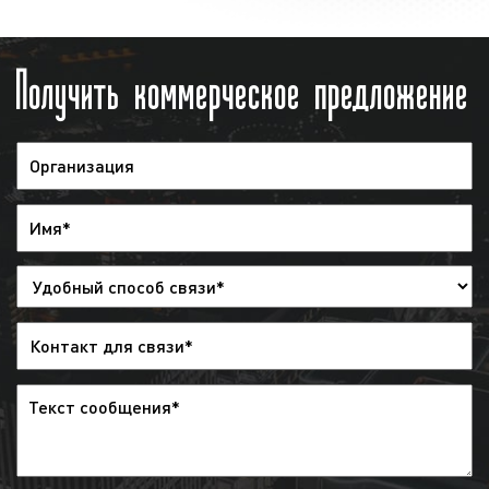
рекламной кампании заказчику
предоставляется отчет. Указанный отчет
Получить коммерческое предложение
предоставляется в виде
эфирной
справки
. Также в качестве
дополнительной отчетности мы можем
предоставить запись выхода рекламы.
Обращаем внимание, что наша компания
не отслеживает выходы рекламы
заказчика на радио. Рекламодатель
может самостоятельно отслеживать
корректность выхода рекламы на радио с
помощью имеющегося графика
(медиаплана).
Итак, как видим, процесс размещения
рекламы на радио является довольно
простым. В среднем для размещения рекламы
необходимо 5-7 рабочих дней при условии, что
у заказчика нет рекламного ролика. В случае,