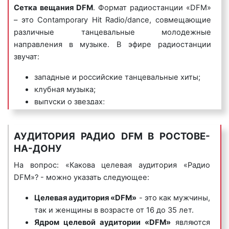
Сетка вещания DFM
. Формат радиостанции «DFM»
Ростов-на-
Реклама на
Love радио
5
Дону
радио
– это Contamporary Hit Radio/dance, совмещающие
различные танцевальные молодежные
5) джинглы
– короткие, как правило 20 сек.,
направления в музыке. В эфире радиостанции
песенки, в которых сообщается потенциальному
звучат:
клиенту либо о самой компании, либо о
Ростов-на-
Реклама на
DFM
5
продаваемых ею товарах или оказываемых услугах.
Дону
радио
западные и российские танцевальные хиты;
Джинглы хорошо запоминаются и относятся к
клубная музыка;
«прилипчивым песенкам».
выпуски о звездах;
программы о путешествиях;
Пример рекламного ролика джингл на «Радио
ток-шоу;
DFM»:
АУДИТОРИЯ РАДИО DFM В РОСТОВЕ-
танцы;
НА-ДОНУ
игры интерактивные;
передачи со слушателями;
На вопрос: «Какова целевая аудитория «Радио
выпуски новостей;
DFM»? - можно указать следующее:
прогнозы погоды;
6) корпоративные гимны
– радиоролики,
Целевая аудитория «DFM»
- это как мужчины,
обзоры гаджетов и трендов;
представляющие собой песни, иногда до
так и женщины в возрасте от 16 до 35 лет.
злободневные истории и хейт-парады;
нескольких минут длиной, состоящие из
Ядром целевой аудитории
«DFM»
являются
комменты слушателей и авторитетных
нескольких куплетов, прославляющие компанию,