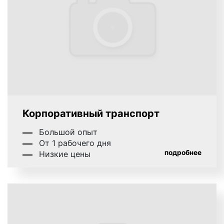
пассажиры общественного транспорта (во
время ожидания ТС пассажиры видят
бортовую рекламу на транспорте;
находясь внутри салона, пассажиры читают
листовки, постеры или смотрят рекламные
ролики, прокручиваемые на мониторах);
водители частных авто (в случае размещения
рекламы на бортах транспортных средств);
пешеходы, жители многоэтажных домов,
Корпоративный транспорт
работники офисов, магазинов, универсамов,
салонов красоты, посетители торговых
Большой опыт
центров, бизнес-центров и т.д., одним словом
От 1 рабочего дня
горожане.
подробнее
Низкие цены
Благодаря тому, что маршруты автобусов,
троллейбусов, маршруток и других транспортных
средств зачастую проходят по центру города,
реклама, размещенная как внутри салона, так и на
бортах транспорта, воздействует также на