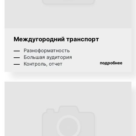
объявление, размещенное как внутри салона
транспортного средства (листовки, постеры,
мониторы), так и снаружи (оклейка дверей, бортов,
заднего стекла, полностью кузова транспортного
средства), сообщающее пассажирам, прохожим, а
также водителям частных авто информацию о
Междугородний транспорт
предлагаемых товарах, услугах и местах их
Разноформатность
приобретения.
Большая аудитория
подробнее
Контроль, отчет
Реклама на транспорте в Ростове-на-Дону
получила широкое распространение с начала 90-х
годов, когда до 70% машин выпускались в рейс с
рекламой на борту. В настоящее время реклама на
транспорте является одним из самых
востребованных и эффективных видов транзитной
рекламы как в Ростове-на-Дону, так и во всей
России. Доля транзитной рекламы в Ростове-на-
Дону достигла 20% среди всех видов рекламы.
Бизнесмены в среднем на рекламу на транспорте