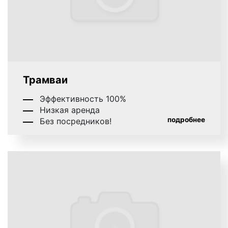
Реклама на мониторах в транспорте на фото выше
Оклейка заднего стекла на транспорте на фото
Трамваи
выше
Эффективность 100%
Низкая аренда
подробнее
Без посредников!
Брендирование салона транспорта на фото выше
Оклейка заднего борта на транспорте на фото выше
Оклейка корпоративного транспорта на фото выше