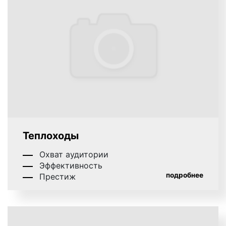
дешевле;
формат рекламы на транспорте
. Все
рекламные форматы, размещаемые на
транспорте, могут быть разделены на две
большие группы. Критерием такого
разделения является место размещения
рекламной информации. Так, выделяют
рекламу на бортах транспортных средств и
внутрисалонную рекламу. При этом, как
внутрисалонная, так и бортовая реклама
может быть различных размеров, что влияет
Теплоходы
на стоимость изготовления, размещения и
монтажа рекламных материалов. Если
Охват аудитории
реклама размещается на мониторах, то на
Эффективность
стоимость влияет продолжительность или
подробнее
Престиж
длина рекламного ролика и частота выхода
рекламного материала. Когда речь идет о
бортовой рекламе, то цена зависит от
квадратуры нанесения рекламного