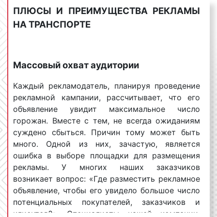
арендовать рекламодатель, не ограничено.
ПЛЮСЫ И ПРЕИМУЩЕСТВА РЕКЛАМЫ
Следовательно, чем больше машин
НА ТРАНСПОРТЕ
планирует арендовать заказчик, тем больше
должен быть рекламный бюджет,
выделяемый на транзитную рекламу. Вместе
Массовый охват аудитории
с тем, в нашем агентстве действуют
прогрессивные скидки, т.е. чем больше пакет
Каждый рекламодатель, планируя проведение
заказа, тем большую скидку мы сможем
рекламной кампании, рассчитывает, что его
предоставить. Для уточнения деталей по
объявление увидит максимальное число
данному вопросу необходимо обращаться к
горожан. Вместе с тем, не всегда ожиданиям
менеджерам Фасад Медиа Групп. Будем рады
суждено сбыться. Причин тому может быть
помочь;
много. Одной из них, зачастую, является
сезонность
размещения
рекламы на
ошибка в выборе площадки для размещения
транспорте
. В январе, июне, июле, августе
рекламы. У многих наших заказчиков
реклама на транспорте, как правило, стоит
возникает вопрос: «Где разместить рекламное
дешевле. Это объясняется тем, что многие
объявление, чтобы его увидело большое число
горожане разъезжаются и численность
потенциальных покупателей, заказчиков и
целевой аудитории снижается. Напротив, в
клиентов?». Специалисты нашей компании,