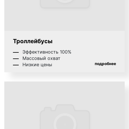
тратят более 5% прибыли.
Примеры рекламы на транспорте в Ростове-на-
Дону представлены на фото:
Троллейбусы
Реклама на подголовниках в транспорте на фото
выше
Эффективность 100%
Массовый охват
подробнее
Низкие цены
Оклейка борта автобусва на фото выше
Рекламные стикеры в транспорте на фото выше
Оклейка правого борта на транспорте на фото
выше