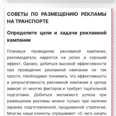
феврале, марте, апреле, мае, ноября, декабре
отвечая на данный вопрос, сообщают, что
количество людей, находящихся в городе,
одной из самых эффективных и популярных
увеличивается в несколько раз.
СОВЕТЫ ПО РАЗМЕЩЕНИЮ РЕКЛАМЫ
площадок размещения рекламы является
Следовательно, в это время стоимость
НА ТРАНСПОРТЕ
транспорт. Благодаря размещению рекламы на
размещения рекламы на транспорте
транспорте можно охватить самую
возрастает;
Определите цели и задачи рекламной
разнообразную целевую аудиторию. Транспорт,
срочность размещения рекламы на
кампании
выступая в качестве площадки размещения
транспорте.
Срочное размещение
рекламы, отличается именно массовым
транзитной рекламы стоит дороже. Это
Планируя проведение рекламной кампании,
охватом населения, причем позволяющий
обусловлено тем, что для срочного
рекламодатель надеется на успех и хороший
сделать это за короткий промежуток времени.
выполнения работ в кротчайшие сроки
эффект. Однако, добиться высокой эффективности
требуется задействовать больше ресурсов,
при проведении рекламной кампании не так
Что такое охват аудитории в рекламе? Охват
как временных, так и трудовых. Можем
просто. Необходимо понимать, что эффективность
аудитории – это количество людей, увидевших
посоветовать планировать размещение
и результативность рекламной кампании в целом
рекламное объявление за определенный
рекламы на транспорте заранее, чтобы не
зависит от многих факторов и требует тщательной
промежуток времени. Охват аудитории
переплачивать за срочность изготовления и
подготовки. Добиться желаемого успеха при
рассчитывается в процентах, при этом
размещения рекламы.
размещении рекламы можно только при наличии
суммируются все люди, увидевшие рекламное
заранее подготовленной, продуманной стратегии.
объявление хотя бы один раз. Массовость в
Итак, из вышеизложенного можно сделать вывод,
Многие наши клиенты спрашивают: «С чего начать
данном случае означает то, что рекламное