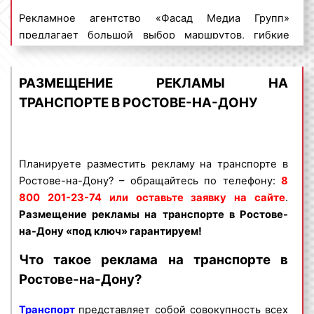
Рекламное агентство «Фасад Медиа Групп»
предлагает большой выбор маршрутов, гибкие
условия и приемлемые цены. Для получения
коммерческого предложения по размещению
РАЗМЕЩЕНИЕ РЕКЛАМЫ НА
рекламы на транспорте в Ростове-на-Дону
ТРАНСПОРТЕ В РОСТОВЕ-НА-ДОНУ
обращайтесь по телефону:
8 800 201-23-74
или оставьте заявку на сайте
.
Размещение
рекламы на транспорте «под ключ» гарантируем!
Реклама на транспорте в Ростове-на-Дону
Планируете разместить рекламу на транспорте в
пользуется
Ростове-на-Дону? – обращайтесь по телефону:
большим спросом
среди
8
представителей бизнеса. Широкая
800 201-23-74 или оставьте заявку на сайте
.
востребованность данного вида рекламы
Размещение рекламы на транспорте в Ростове-
объясняется целым рядом факторов:
на-Дону «под ключ» гарантируем!
Что такое реклама на транспорте в
высокая
частота контактов
;
массовый охват аудитории;
Ростове-на-Дону?
большой выбор транспортных средств;
Транспорт
разнообразие рекламных форматов;
представляет собой совокупность всех