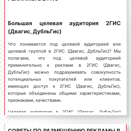
Транслируется во всех версиях 2ГИС.
Пример логотипа на карте 2ГИС (Двагис, ДубльГис)
представлен на фото:
Большая целевая аудитория 2ГИС
(Двагис, ДубльГис)
Что понимается под целевой аудиторией или
баннер в поисковой выдаче (онлайн-версия)
целевой группой в 2ГИС (Двагис, ДубльГис)? Мы
2ГИС (Двагис, ДубльГис)
. Рекламный баннер
полагаем, что под целевой аудиторией
в результатах поиска. Помогает привлечь
применительно к рекламе в 2ГИС (Двагис,
внимание из смежных рубрик или выделить
ДубльГис) можно подразумевать совокупность
рекламодателя в существующей. Например,
потенциальных покупателей или клиентов,
аптека может рекламировать свои услуги в
имеющих доступ к 2ГИС (Двагис, ДубльГис),
выдаче по запросу «Больницы», а СТО — в
которые объединены общими характеристиками,
рубрике «Продажа легковых автомобилей».
признаками, качествами.
Транслируется в онлайн-версии 2ГИС.
Целевая аудитория в 2ГИС (Двагис, ДубльГис)
Пример баннер в поисковой выдаче (онлайн-
может делиться на группы по различным
версия) 2ГИС (Двагис, ДубльГис) представлен на
признакам. Например, по полу выделяют: мужчин и
фото:
СОВЕТЫ ПО РАЗМЕЩЕНИЮ РЕКЛАМЫ В