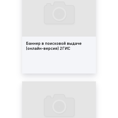
баннер на стартовом экране
в 2ГИС (Двагис,
ДубльГис)
. Баннер под дашбордом в онлайн-
версии 2ГИС. Виден всем пользователям
перед началом поиска на 2gis.ru в выбранном
городе. Также можно загрузить видеоролик
вместо статичного баннера.
Пример баннера на стартовом экране 2ГИС
Баннер в поисковой выдаче
(онлайн-версия) 2ГИС
(Двагис, ДубльГис) представлен на фото:
smart-баннер в 2ГИС (Двагис, ДубльГис)
.
Баннер показывается пользователям, которые
строят маршруты в 2ГИС, просматривают
информацию о транспорте или карточки мест
на карте. Также баннер отображается, когда
пользователь вводит запрос, который
невозможно распознать, и сервис не знает
ответа. Баннер показывается на свободных