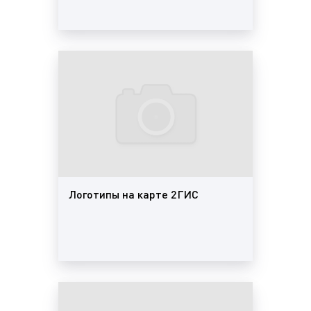
(Двагис, ДубльГис):
баннер на дашборде в 2ГИС (Двагис,
ДубльГис)
. Баннер на главном экране
мобильной версии, под блоком «Интересное
в городе». Обеспечивает максимум внимания
– виден пользователям на старте работы с
приложением. Баннер состоит из логотипа,
рекламного объявления и фонового
изображения. Клик по баннеру откроет
карточку компании, а кнопка приведёт к
одному из действий: звонок или переход сайт
Логотипы на карте 2ГИС
(или другую страницу по усмотрению
рекламодателя).
Пример баннера на дашборде 2ГИС (Двагис,
ДубльГис) представлен на фото: