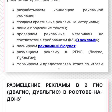
услуг по Интернет-рекламе:
разрабатываем концепцию рекламной
кампании;
создаем креативные рекламные материалы;
пишем продающие тексты;
проверяем рекламные материалы на
соответствие требованиям ФЗ «
О рекламе
»;
планируем
рекламный бюджет
;
размещаем рекламу в 2ГИС (Двагис,
ДубльГис);
формируем и предоставляем отчет по итогам
проведения рекламной кампании.
Мы обладаем большим опытом и необходимыми
РАЗМЕЩЕНИЕ РЕКЛАМЫ В 2 ГИС
знаниями для проведения качественных и
(ДВАГИС, ДУБЛЬГИС) В РОСТОВЕ-НА-
эффективных рекламных кампаний в 2ГИС (Двагис,
ДубльГис) в Ростове-на-Дону и Ростовской
ДОНУ
области. Для получения коммерческого
предложения по размещению рекламы в 2ГИС