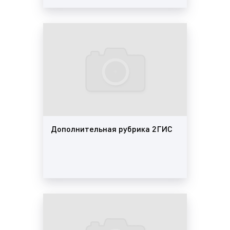
генерировать лиды или конверсии, а также
стимулировать социальное взаимодействие с
вашим бизнесом.
Виды (форматы) рекламы в 2ГИС
(Двагис, ДубльГис) в Ростове-на-Дону
Интернет или, как его еще называют «всемирная
паутина», представляет бизнесу широкие
возможности для рекламирования товаров и услуг.
За последние годы разработано и адаптировано
Дополнительная рубрика 2ГИС
большое количество видов Интернет-рекламы,
каждый из которых учитывает характеристики
целевой аудитории, вида товара или услуги,
особенности площадки размещения рекламы,
способствует достижению разных целей
рекламной кампании, а также отличается целым
рядом индивидуальных характеристик 2ГИС
(Двагис, ДубльГис), как часть Интернета, также