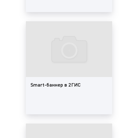
ДубльГис)
брендирование карточки компании 2ГИС
(Двагис, ДубльГис)
Геоконтекстная реклама видна пользователю в
результатах поиска по рубрикам и организациям.
Показ геоконтекстной рекламы может зависеть от
расположения компании в городе и
местоположения (геопозиции) человека,
использующего мобильную версию 2ГИС.
В мобильной версии 2ГИС геопозиция
Smart-баннер в 2ГИС
пользователя в выбранном городе определяется
по GPS, сетям сотовой связи и Wi-Fi-точкам.
Пользователи также могут выбрать фильтр
«Рядом» в настройках поиска. В онлайн- и ПК-
версиях география интересов пользователя
определяется тем, карту и справочник какого
города он открывает. Во всех версиях 2ГИС