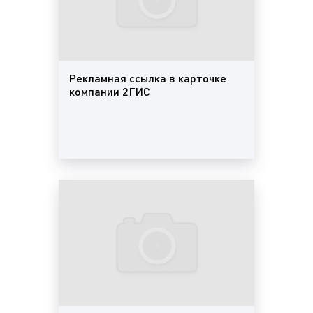
имеющихся данных специалисты компании
периодически проводят исследования. Например,
рейтинг городов по спортивным школам,
исследование ресторанов национальной кухни в
Ростове-на-Дону, исследование названий
Рекламная ссылка в карточке
организаций, анализ распространенности
компании 2ГИС
платежных систем в России, организации зимней
уборки городов.
Что такое реклама в 2ГИС (Двагис,
ДубльГис)?
2ГИС (Двагис, ДубльГис) являются популярным
ресурсом не только для общения, поиска друзей и
развлечения. Многие рекламодатели используют
2ГИС (Двагис, ДубльГис) для популяризации и
продажи товаров и услуг. К слову сказать,
мессенджер не только позволяет размещать