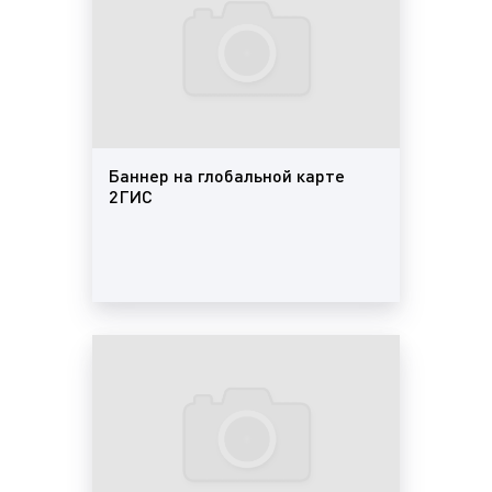
область поиска может уточняться с помощью
поисковых запросов, например, «кафе на Ленина»
или «аптека Центральный район».
Пример объявления в поисковой выдаче 2ГИС
(Двагис, ДубльГис) представлен на фото:
Баннер на глобальной карте
2ГИС
Пример комментария в карточке компании
представлен 2ГИС (Двагис, ДубльГис) на фото:
Пример рекламной ссылки в карточке компании
2ГИС (Двагис, ДубльГис) представлен на фото:
Пример объявления в карточке конкурента 2ГИС
(Двагис, ДубльГис) представлен на фото: