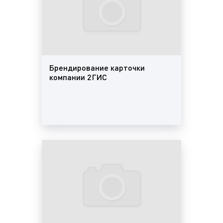
предлагает своим пользователям возможность
размещения рекламных материалов самого
разного формата.
В 2ГИС (Двагис, ДубльГис) доступна геореклама –
контекстная и медийная реклама
, которую видит
Брендирование карточки
пользователь с учетом географии его интересов
компании 2ГИС
или текущего местоположения.
Геореклама
представляет тип Интернет-
рекламы, при котором рекламные
объявления демонстрируются пользователям
в зависимости от места их нахождения.
Следовательно, пользователю доступны
магазины, офисы, фирмы. магазины, кафе, и
другие инфраструктурные объекты, которые
находятся поблизости или в определенном
заданном радиусе от него. Существуют
следующие виды георекламы: