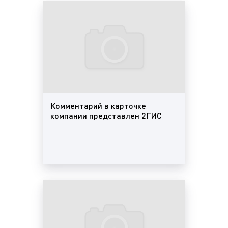
название организации;
адрес нахождения;
телефон;
график работы;
сайт в Интернете;
социальные сети;
фотографии;
виды услуг, отзывы;
Комментарий в карточке
вход в здание и другая информация.
компании представлен 2ГИС
Помимо этого, в так называемой карточке
компании может содержаться информация,
специфическая для рода деятельности
организации. Например, способы оплаты, виды
кухни (для заведений общепита), перечень услуг и
т. п. Информация в справочнике по имеющимся
организациям актуализируется четыре раза в год
специалистами контакт-центра. На основе