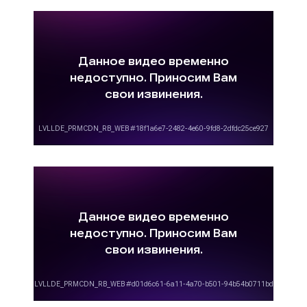
менеджеры составят медиаплан, определят
целевую аудиторию ваших товаров и услуг,
помогут понять цели и задачи рекламной
кампании, окажут помощь в формировании
рекламного бюджета, укажут цены
размещения рекламы на канале 2х2 с учетом
скидок и сезонных коэффициентов. Обращаясь
к нам, вы получите не только объективные
цены, но и высокий уровень сервиса.
Сколько стоит запись рекламного
видеоролика?
«Сколько стоит изготовление рекламного
видеоролика?» - один из самых задаваемых
вопросов. Многие рекламодатели не имеют
возможности самостоятельно записать