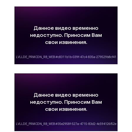
рекламный ролик и вынуждены заказывать его
изготовление у сторонних организаций. На
рынке присутствуют различные компании,
которые оказывают услуги по созданию
рекламных материалов, в том числе и
видеороликов. Порой, цены на данные услуги
сильно различаются и заказчику не всегда
понятны причины такого различия.
Вариативность цен на изготовление рекламных
видеороликов объясняется различными
аспектами, главными из которых являются:
-
вид рекламного ролика
: растровая заставка
стоит недорого. Иногда такие ролики мы
делаем для своих клиентов бесплатно в
качестве бонуса за размещение рекламы на
ТВ. Однако, существуют видеоролики, бюджет
которых достигает несколько сотен тысяч