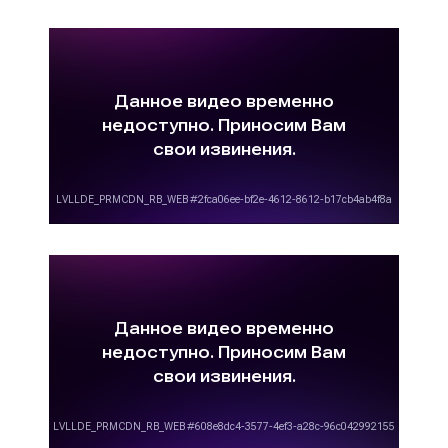
рублей. Речь идет о брендовых рекламных
видеороликах;
-
хронометраж видеоролика
: чем
продолжительнее рекламный видеоматериал,
тем дороже его изготовление обойдется
заказчику. Однако для размещения рекламы на
ТВ допустимы рекламные ролики с
минимальным хронометражем в 5 сек.;
-
наличие или отсутствие
концепции
рекламного ролика
: если заказчик
самостоятельно предоставляет концепцию
рекламного видеоролика, то изготовление
рекламного материала обходится дешевле,
чем, когда сценарий и концепция
разрабатываются рекламным агентством.
Изготовление рекламного видеоролика
является не такой простой задачей, как может