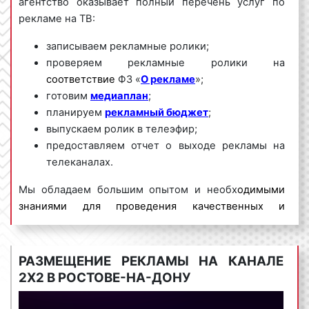
агентство оказывает полный перечень услуг по
рекламе на ТВ:
записываем рекламные ролики;
проверяем рекламные ролики на
соответствие
ФЗ «
О рекламе
»;
готовим
медиаплан
;
планируем
рекламный бюджет
;
выпускаем ролик в телеэфир;
предоставляем отчет о выходе рекламы на
телеканалах.
Мы обладаем большим опытом и необх
одимыми
знаниями для проведения качественных и
эффективных рекламных кампаний на ТВ. Для
получения коммерческого предложения по
размещению рекламы на телевидении в Ростове-
РАЗМЕЩЕНИЕ РЕКЛАМЫ НА КАНАЛЕ
на-Дону
и Ростовской области необходимо
2Х2 В РОСТОВЕ-НА-ДОНУ
обращаться по телефону:
8 800 201-23-74 или
оставить заявку на сайте
.
Размещение рекламы