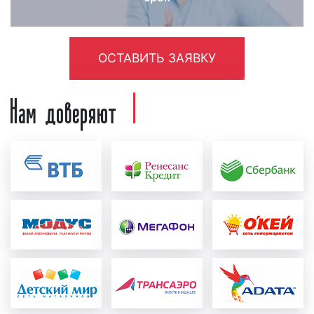
2х2 определяется целью рекламной кампании
и ее бюджетом. Вместе с тем, мы советуем
размещать рекламу на телевидении минимум
ОСТАВИТЬ ЗАЯВКУ
2 недели. Однако, срок может быть и более
продолжительным. Необходимо помнить: чем
Нам доверяют
дольше реклама выходит в эфире телеканала,
тем больше людей из целевой аудитории
заказчика ее увидят.
Процесс размещения рекламы на канале 2х2
можно разделить на несколько этапов:
подготовительный и выход рекламы в
телеэфир.
запись рекламного ролика
: рекламный
материал создается заказчиком или
нашим рекламным агентством.
Изготовленный ролик проверяется на
соответствие ФЗ «О рекламе», а также