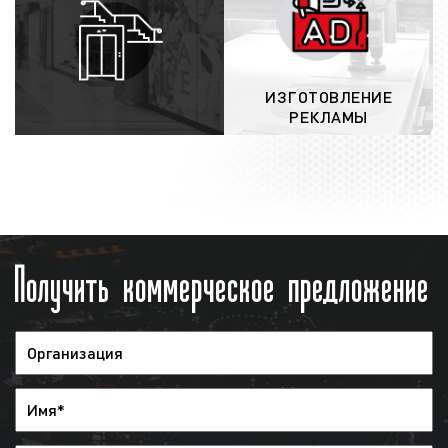
Ростове-на-Дону обширна. Телевидение смотрят:
мужчины и женщины;
работающие и самозанятые;
люди разных возрастов, вкусов и убеждений;
ИЗГОТОВЛЕНИЕ
РЕКЛАМЫ
занимающиеся спортом, ведущие активный
образ жизни;
состоятельные и бюджетники.
Если говорить коротко, то телевидение смотрят
все. Реклама на телевидении ориентирована на
Получить коммерческое предложение
самый широкий круг людей. Вместе с тем,
телеканалы представляют разный контент,
ориентированный на различную публику.
Следовательно, рекламодателю необходимо знать
целевую аудиторию телеканала, чтобы разместить
рекламу с наибольшой эффективностью. В
решении данной задачи вам помогут специалисты
«Фасад Медиа Групп». Мы проведем анализ рынка
товаров и услуг, определим целевую аудиторию