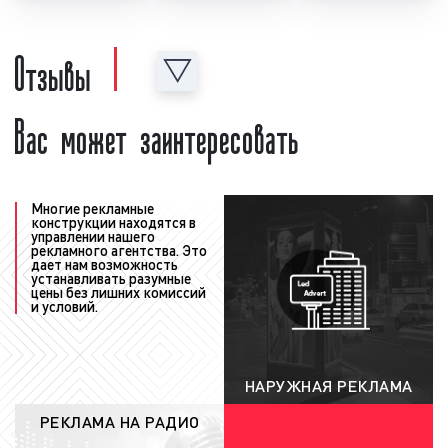
техническим требованиям;
подготовительный:
достигается
Отзывы
договоренность об условиях и ценах
размещения рекламы на телевидении,
Вас может заинтересовать
заключается договор. Как правило,
данные действия занимают от 1 до 2
рабочих дней;
размещение рекламы:
рабочая группа
«Фасад Медиа Групп» загружает
Многие рекламные
конструкции находятся в
рекламный ролик в сетку телеканала и
управлении нашего
рекламного агентства. Это
выпускает рекламу в телеэфир. На сроки
дает нам возможность
размещения рекламы существенное
устанавливать разумные
цены без лишних комиссий
влияние оказывают степень готовности
и условий.
рекламного материала, а также
соответствие техническим требованиям и
положениям законодательства РФ о
НАРУЖНАЯ РЕКЛАМА
рекламе.
РЕКЛАМА НА РАДИО
При соблюдении всех вышеуказанных