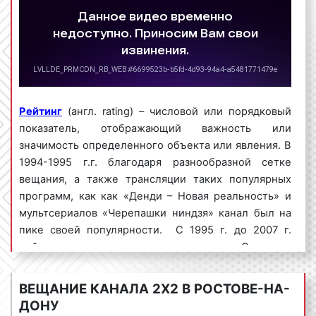
блиц-ролики (менее 30 сек.).
Ростов-на-
Ролик на
СТС
1
Дону
канале
2) По содержанию:
экранные заставки;
заставки-презентации;
информационные ролики;
Ростов-на-
Ролик на
РЕН ТВ
1
Дону
канале
Рейтинг
(англ. rating) – числовой или порядковый
ролики-презентации;
показатель, отображающий важность или
репортажи;
значимость определенного объекта или явления. В
спонсор-показа.
1994-1995 г.г. благодаря разнообразной сетке
3) По наличию движения:
Ростов-на-
ПЯТЫЙ
Ролик на
вещания, а также трансляции таких популярных
1
Дону
КАНАЛ
канале
программ, как как «Денди – Новая реальность» и
статичные заставки;
мультсериалов «Черепашки ниндзя» канал был на
слайд-шоу;
пике своей популярности. С 1995 г. до 2007 г.
игровые ролики.
рейтинги канала неуклонно снижались. Однако в
Ростов-на-
Ролик на
РОССИЯ 24
1
Зачастую, клиенты нашего рекламного
2007 г. на канале был проведен ребрендинг:
Дону
канале
агентства спрашивают: «Какой вид рекламного
произошла смена руководства и штата, было
ВЕЩАНИЕ КАНАЛА 2Х2 В РОСТОВЕ-НА-
ролика необходимо использовать для
проведено изменение логотипа и графического
ДОНУ
получения максимального эффекта от
оформления, канал перешел на новый формат