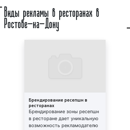
Виды рекламы в ресторанах в
и других рекламных конструкциях, установленных
внутри помещений, зданий и сооружений. Иногда
Ростове-на-Дону
рекламу внутри помещений называют «внутренняя
реклама», «интерьерная реклама» или «Indoor
Advertising». Индор-реклама представляет собой
разновидность рекламы «Out of Home».
Реклама в ресторанах является одним из ярких
представителей индор-рекламы. Главным
достоинством indoor-рекламы является
возможность предложить товар или услугу заранее
определенному кругу людей. Состав целевой
аудитории при проведении рекламной кампании с
использованием индор-форматов можно с
легкостью спрогнозировать. Данное
Брендирование ресепшн в
ресторанах
обстоятельство позволяет рекламодателям
Брендирование зоны ресепшн
быстро, с большой эффективностью и с
в ресторане дает уникальную
наименьшими затратами доносить
возможность рекламодателю
соответствующую рекламную информацию до