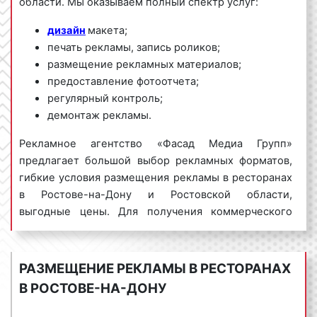
области. Мы оказываем полный спектр услуг:
дизайн
макета;
печать рекламы, запись роликов;
размещение рекламных материалов;
предоставление фотоотчета;
регулярный контроль;
демонтаж рекламы.
Рекламное агентство «Фасад Медиа Групп»
предлагает большой выбор рекламных форматов,
гибкие условия размещения рекламы в ресторанах
в Ростове-на-Дону и Ростовской области,
выгодные цены. Для получения коммерческого
предложения по размещению рекламы в
ресторанах в Ростове-на-Дону обращайтесь по
телефону:
8 800 201-23-74 или оставьте заявку на
РАЗМЕЩЕНИЕ РЕКЛАМЫ В РЕСТОРАНАХ
сайте
.
Размещение рекламы в
ресторанах
«под
В РОСТОВЕ-НА-ДОНУ
ключ» гарантируем!