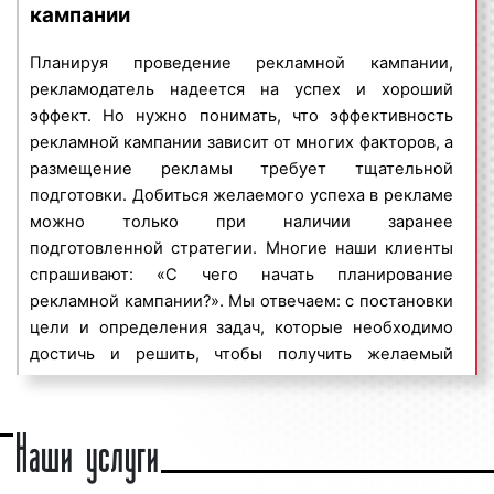
требуемое количество рекламных
кампании
заранее определённую целевую аудиторию. Индор-
поверхностей;
реклама дает возможность размещать рекламные
период проведения рекламной кампании, т.е.
Планируя проведение рекламной кампании,
материалы в помещениях, зданиях и сооружениях
дата начала рекламной кампании и дата ее
рекламодатель надеется на успех и хороший
самого широкого профиля:
окончания;
эффект. Но нужно понимать, что эффективность
наименование организации, бренда
рекламной кампании зависит от многих факторов, а
многоэтажные дома;
компании.
размещение рекламы требует тщательной
бизнес-центры;
подготовки. Добиться желаемого успеха в рекламе
торговые центры;
Предоставление указанной выше информации
можно только при наличии заранее
поликлиники, МФЦ, ЖД вокзалы;
является необходимым условием получения
подготовленной стратегии. Многие наши клиенты
цирки, театры;
ценового предложения (прайса). После получения
спрашивают: «С чего начать планирование
рестораны, кафе;
указанной информации наши менеджеры смогут
рекламной кампании?». Мы отвечаем: с постановки
салоны красоты;
подготовить коммерческое предложение с учетом
цели и определения задач, которые необходимо
автовокзалы, аэропорты и другие помещения.
условий вашей рекламной кампании.
достичь и решить, чтобы получить желаемый
В городской среде установлено большое
результат.
количество рекламных конструкций, которые
Наши услуги
используются рекламодателями в целях
Все цели рекламной кампании внутри помещений
Целевая аудитория рекламы в
продвижения бренда компании, популяризации
и зданий можно объединить в три большие группы:
ресторанах в Ростове-на-Дону
товаров и услуг, привлечения новых и удержания