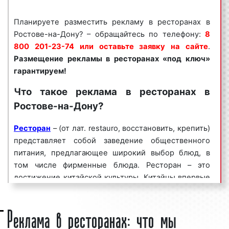
Реклама в ресторанах пользуется
большим
спросом
среди представителей бизнеса.
Планируете разместить рекламу в ресторанах в
Востребованность рекламы в ресторанах
Ростове-на-Дону? – обращайтесь по телефону:
8
объясняется целым рядом факторов:
800 201-23-74 или оставьте заявку на сайте
.
Размещение рекламы в
ресторанах
«под ключ»
высокая
частота контактов
;
гарантируем!
массовый охват аудитории;
разнообразие рекламных форматов;
Что такое реклама в ресторанах в
непрерывное воздействие на целевую
Ростове-на-Дону?
аудиторию;
низкие цены и регулярные скидки.
Ресторан
– (от лат. restauro, восстановить, крепить)
представляет собой заведение общественного
Реклама в ресторанах является эффективным
питания, предлагающее широкий выбор блюд, в
средством для увеличения потока клиентов и
том числе фирменные блюда. Ресторан – это
повышения процента продаж. Многие клиенты
достижение китайской культуры. Китайцы впервые
нашего рекламного агентства используют рекламу
стали использовать рестораны для удовлетворения
в ресторанах на постоянной основе, добиваясь при
Реклама в ресторанах: что мы
потребностей в пище. Рестораны там уже были в
этом высоких результатов.
период правления династии Тан (618—906 гг.) Один
Мы сопровождаем
из старейших ресторанов в мире — «Бакит Чикен
рекламные кампании
по всей