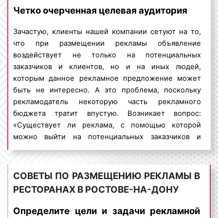
необходимую и важную
Можно заключить, что размещение рекламы в
Четко очерченная целевая аудитория
информацию. Мы поможем
ресторанах Ростова-на-Дону и Ростовской области
разработать дизайн-
стоит не дорого. Денежные средства, вложенные в
Зачастую, клиенты нашей компании сетуют на то,
концепцию рекламы,
indoor-рекламу, окупаются быстро, а высокая
что при размещении рекламы объявление
напечатаем и установим
эффективность способствует увеличению потока
воздействует не только на потенциальных
холдер. Обращайтесь. Будем
клиентов и повышению процента продаж.
заказчиков и клиентов, но и на иных людей,
рады сотрудничеству
которым данное рекламное предложение может
Планируя проведение
рекламной кампании
в
быть не интересно. А это проблема, поскольку
ресторанах, рекламодатель, зачастую, во главу угла
рекламодатель некоторую часть рекламного
ставит именно финансовый аспект. Поэтому
бюджета тратит впустую. Возникает вопрос:
стоимость размещения рекламы в ресторане в
«Существует ли реклама, с помощью которой
Ростове-на-Дону является важным вопросом. Для
можно выйти на потенциальных заказчиков и
получения коммерческого предложения об
покупателей, миновав людей, которым
условиях и ценах размещения рекламы в
рекламируемый товар или услуга, не интересны?».
ресторанах в Ростове-на-Дону необходимо
На данный вопрос можно дать положительный
СОВЕТЫ ПО РАЗМЕЩЕНИЮ РЕКЛАМЫ В
предоставить следующую информацию:
ответ. Речь идет об индор-рекламе.
РЕСТОРАНАХ В РОСТОВЕ-НА-ДОНУ
вид рекламы или поверхность, на которой
Indoor-реклама – представляет собой
планируется размещение рекламы;
Определите цели и задачи рекламной
разновидность рекламы, ориентированной на